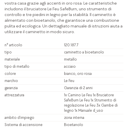
vostra casa grazie agli accenti in oro rosa. Le caratteristiche
includono il bruciatore Le Feu SafeBurn, uno strumento di
controllo e tre piedini in legno per la stabilità. Il caminetto è
alimentato con bioetanolo, che garantisce una combustione
pulita ed ecologica. Un dettagliato manuale di istruzioni aiuta a
utilizzare il caminetto in modo sicuro.
n° articolo
120.187.7
tipo
caminetto a bioetanolo
materiale
metallo
tipo di metallo
acciaio
colore
bianco, oro rosa
marchio
Le Feu
garanzia
Garanzia di 2 anni
attrezzatura
1x Camino Le Feu 1x Bruciatore
SafeBurn Le Feu 1x Strumento di
regolazione Le Feu 3x Gambe di
legno 1x Manuale d_uso
ambito d’impiego
zona interna
Sistema di accensione
Bioetanolo