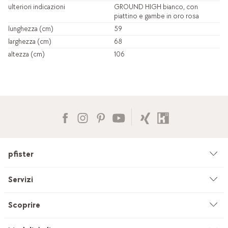
ulteriori indicazioni
GROUND HIGH bianco, con
piattino e gambe in oro rosa
lunghezza (cm)
59
larghezza (cm)
68
altezza (cm)
106
pfister
Azienda
Servizi
Ambiente & sostenibilità
Consulenza
Scoprire
Cataloghi & pubblicità
Servizi su misura
Studio di cucine