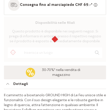
Consegna fino al marciapiede CHF 69.-*
Disponibilità nelle filiali
Questo prodotto è disponibile nei seguenti negozi. Si
prega di informarsi in anticipo presso il rispettivo negozio
se il prodotto è esposto e immediatamente disponibile.
30-70%* nella vendita di
magazzino
Dettagli
Il caminetto a bioetanolo GROUND HIGH di Le Feu unisce stile e
funzionalità. Con il suo design elegante e le robuste gambe in
legno di quercia, attira l'attenzione in qualsiasi ambiente. Il
bruciatore SafeBurn garantisce una combustione sicura e