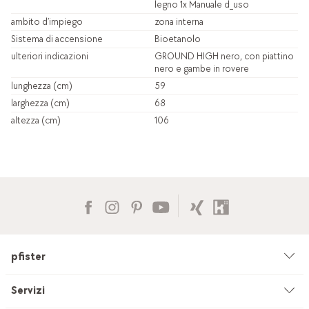
legno 1x Manuale d_uso
ambito d’impiego
zona interna
Sistema di accensione
Bioetanolo
ulteriori indicazioni
GROUND HIGH nero, con piattino
nero e gambe in rovere
lunghezza (cm)
59
larghezza (cm)
68
altezza (cm)
106
pfister
Azienda
Servizi