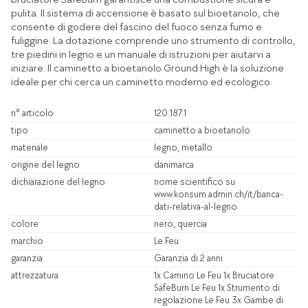
pulita. Il sistema di accensione è basato sul bioetanolo, che
consente di godere del fascino del fuoco senza fumo e
fuliggine. La dotazione comprende uno strumento di controllo,
tre piedini in legno e un manuale di istruzioni per aiutarvi a
iniziare. Il caminetto a bioetanolo Ground High è la soluzione
ideale per chi cerca un caminetto moderno ed ecologico.
n° articolo
120.187.1
tipo
caminetto a bioetanolo
materiale
legno, metallo
origine del legno
danimarca
dichiarazione del legno
nome scientifico su
www.konsum.admin.ch/it/banca-
dati-relativa-al-legno
colore
nero, quercia
marchio
Le Feu
garanzia
Garanzia di 2 anni
attrezzatura
1x Camino Le Feu 1x Bruciatore
SafeBurn Le Feu 1x Strumento di
regolazione Le Feu 3x Gambe di