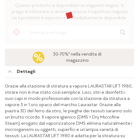
Questo prodotto è disponibile nei seguenti negozi. Si
prega di informarsi in anticipo presso il rispettivo negozio
se il prodotto è esposto e immediatamente disponibile.
30-70%* nella vendita di
magazzino
Dettagli
Grazie alla stazione di stiratura a vapore LAURASTAR LIFT 1980,
stirare non è mai stato così semplice. Lisci, stiri e disinfetti i
suoi capi in modo professionale con la stazione da stiratura a
vapore 3 in 1 oro opaco del marchio Laurastar. Grazie alla
piastra 3D del ferro da stiro, le pieghe dei tessuti saranno solo
un brutto ricordo. Il vapore igienico (DMS = Dry Microfine
Steam) erogato dal vaporizzatore DMS elimina naturalmente i
microrganismi su oggetti, superfici e un’ampia varietà di
tessuti. La LAURASTAR LIFT 1980 è adatta per la stiratura su