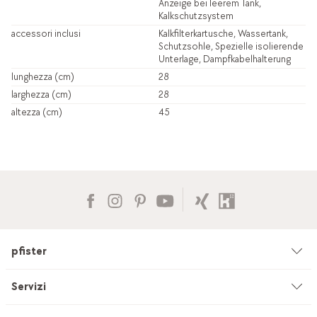
Anzeige bei leerem Tank,
Kalkschutzsystem
accessori inclusi
Kalkfilterkartusche, Wassertank,
Schutzsohle, Spezielle isolierende
Unterlage, Dampfkabelhalterung
lunghezza (cm)
28
larghezza (cm)
28
altezza (cm)
45
pfister
Azienda
Servizi
Ambiente & sostenibilità