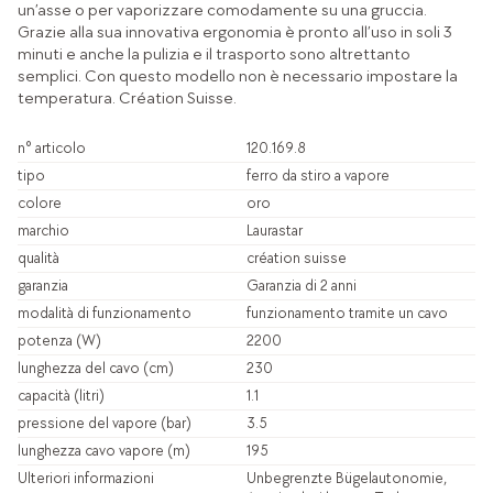
un’asse o per vaporizzare comodamente su una gruccia.
Grazie alla sua innovativa ergonomia è pronto all’uso in soli 3
minuti e anche la pulizia e il trasporto sono altrettanto
semplici. Con questo modello non è necessario impostare la
temperatura. Création Suisse.
n° articolo
120.169.8
tipo
ferro da stiro a vapore
colore
oro
marchio
Laurastar
qualità
création suisse
garanzia
Garanzia di 2 anni
modalità di funzionamento
funzionamento tramite un cavo
potenza (W)
2200
lunghezza del cavo (cm)
230
capacità (litri)
1.1
pressione del vapore (bar)
3.5
lunghezza cavo vapore (m)
195
Ulteriori informazioni
Unbegrenzte Bügelautonomie,