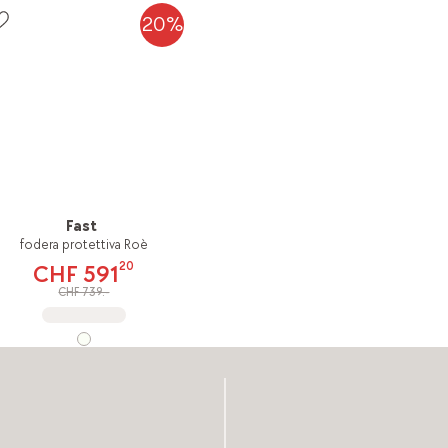
20%
Fast
fodera protettiva Roè
20
CHF 591
CHF 739.-