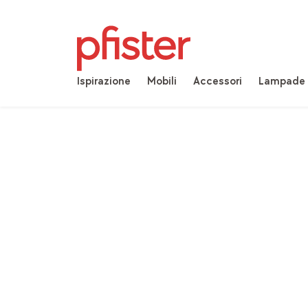
Ispirazione
Mobili
Accessori
Lampade
Home
Prodotti
Mobili
Giardino & terrazza