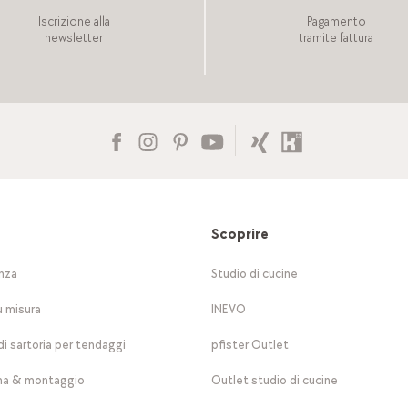
Iscrizione alla
Pagamento
newsletter
tramite fattura
Scoprire
nza
Studio di cucine
u misura
INEVO
di sartoria per tendaggi
pfister Outlet
a & montaggio
Outlet studio di cucine