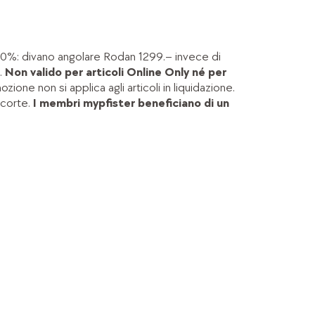
30%: divano angolare Rodan 1299.– invece di
.
Non valido per articoli Online Only né per
zione non si applica agli articoli in liquidazione.
scorte.
I membri mypfister beneficiano di un