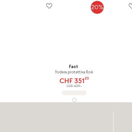
20%
Fast
fodera protettiva Roè
20
CHF 351
CHF 439.-