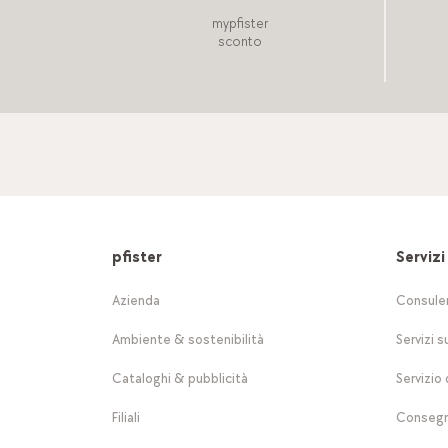
mypfister
sconto
pfister
Servizi
Azienda
Consule
Ambiente & sostenibilità
Servizi s
Cataloghi & pubblicità
Servizio 
Filiali
Consegn