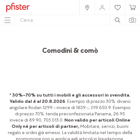
Home
Prodotti
Mobili
Camera da letto
Comodini & comò
* 30%–70% su tutti i mobili e gli accessori in svendita.
Valido dal 4 al 20.8.2026
. Esempio di prezzo 30%: divano
angolare Rodan 1299.– invece di 1859.–, 019.650.9. Esempio
di prezzo 70%: tenda preconfezionata Panama, 26.95
invece di 89.90, 705.013.0.
Non valido per articoli Online
Only né per articoli di partner,
Mobitare, servizi, buoni
regalo e ordini già emessi. La validità limitata nel tempo della
promozione non si applica agli articoli in liquidazione.