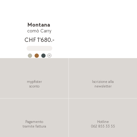
Montana
comò Carry
CHF 1'680.-
mypfister
Iscrizione alla
sconto
newsletter
Pagamento
Hotline
tramite fattura
062 855 33 55