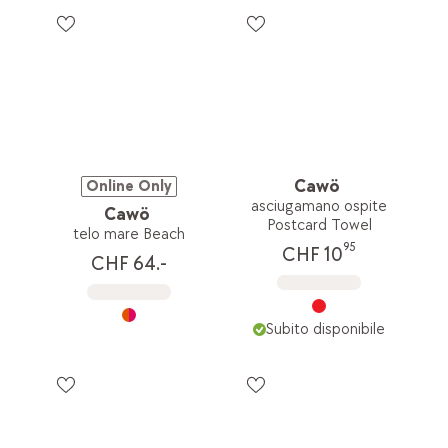
Cawö
Online Only
asciugamano ospite
Cawö
Postcard Towel
telo mare Beach
95
CHF 10
CHF 64.-
Subito disponibile