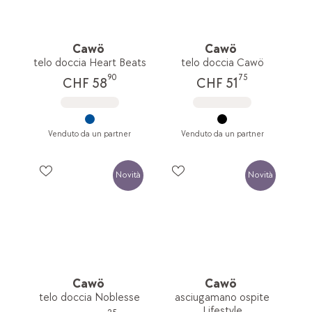
Cawö
Cawö
telo doccia Heart Beats
telo doccia Cawö
90
75
CHF 58
CHF 51
Venduto da un partner
Venduto da un partner
Novità
Novità
Cawö
Cawö
telo doccia Noblesse
asciugamano ospite
Lifestyle