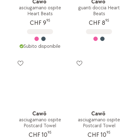
Cawö
Cawö
asciugamano ospite
guanti doccia Heart
Heart Beats
Beats
95
95
CHF 9
CHF 8
Subito disponibile
Cawö
Cawö
asciugamano ospite
asciugamano ospite
Postcard Towel
Postcard Towel
95
95
CHF 10
CHF 10