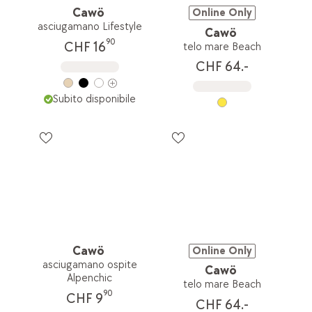
Cawö
Online Only
asciugamano Lifestyle
Cawö
90
CHF 16
telo mare Beach
CHF 64.-
Subito disponibile
Cawö
Online Only
asciugamano ospite
Cawö
Alpenchic
telo mare Beach
90
CHF 9
CHF 64.-