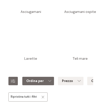
Asciugamani
Asciugamani ospite
Lavette
Teli mare
Ordina per
Prezzo
Colore
Ripristina tutti i filtri