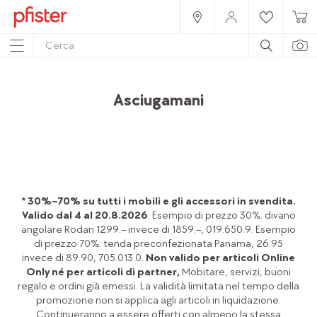
Home
Prodotti
Accessori
Tessili
Asciugamani
* 30%–70% su tutti i mobili e gli accessori in svendita.
Valido dal 4 al 20.8.2026
. Esempio di prezzo 30%: divano
angolare Rodan 1299.– invece di 1859.–, 019.650.9. Esempio
di prezzo 70%: tenda preconfezionata Panama, 26.95
invece di 89.90, 705.013.0.
Non valido per articoli Online
Only né per articoli di partner,
Mobitare, servizi, buoni
regalo e ordini già emessi. La validità limitata nel tempo della
promozione non si applica agli articoli in liquidazione.
Continueranno a essere offerti con almeno la stessa