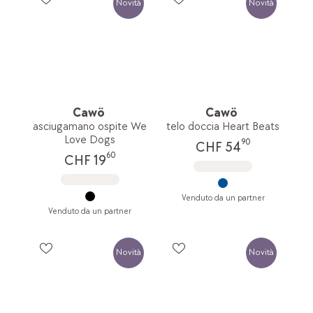
Novità
Novità
Cawö
Cawö
asciugamano ospite We
telo doccia Heart Beats
Love Dogs
90
CHF 54
60
CHF 19
Venduto da un partner
Venduto da un partner
Novità
Novità