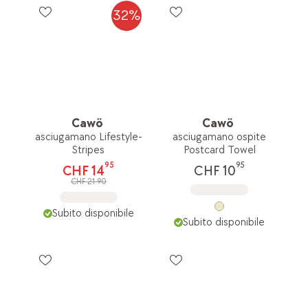
32%
Cawö
Cawö
asciugamano Lifestyle-
asciugamano ospite
Stripes
Postcard Towel
95
95
CHF 14
CHF 10
CHF 21.90
Subito disponibile
Subito disponibile