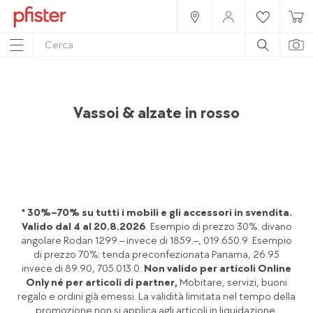
Home
Prodotti
Accessori
Tavola & affini
Vassoi & alzate in rosso
* 30%–70% su tutti i mobili e gli accessori in svendita.
Valido dal 4 al 20.8.2026
. Esempio di prezzo 30%: divano
angolare Rodan 1299.– invece di 1859.–, 019.650.9. Esempio
di prezzo 70%: tenda preconfezionata Panama, 26.95
invece di 89.90, 705.013.0.
Non valido per articoli Online
Only né per articoli di partner,
Mobitare, servizi, buoni
regalo e ordini già emessi. La validità limitata nel tempo della
promozione non si applica agli articoli in liquidazione.