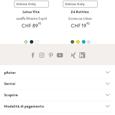
Online Only
Online Only
Lotus Vita
24 Bottles
caraffa filtrante Esprit
borraccia Urban
95
90
CHF 89
CHF 19
pfister
Azienda
Servizi
Ambiente & sostenibilità
Consulenza
Scoprire
Cataloghi & pubblicità
Servizi su misura
Studio di cucine
Modalità di pagamento
Filiali
Servizio di sartoria per tendaggi