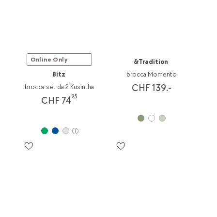
Online Only
&Tradition
Bitz
brocca Momento
CHF 139.-
brocca set da 2 Kusintha
95
CHF 74