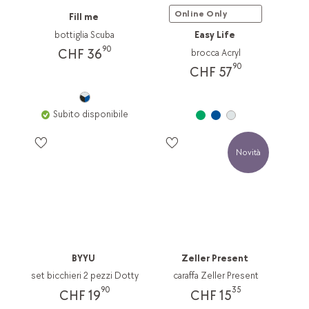
Online Only
Fill me
bottiglia Scuba
Easy Life
90
CHF 36
brocca Acryl
90
CHF 57
Subito disponibile
Novità
BYYU
Zeller Present
set bicchieri 2 pezzi Dotty
caraffa Zeller Present
90
35
CHF 19
CHF 15