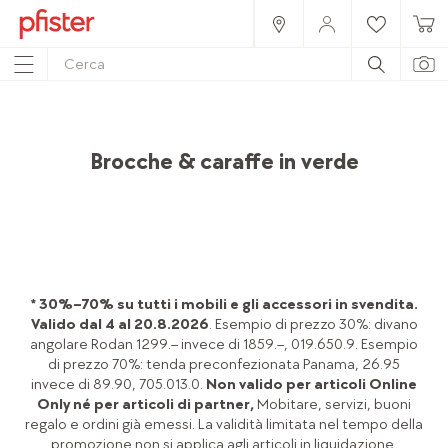
Home
Prodotti
Accessori
Tavola & affini
Brocche & caraffe in verde
* 30%–70% su tutti i mobili e gli accessori in svendita.
Valido dal 4 al 20.8.2026
. Esempio di prezzo 30%: divano
angolare Rodan 1299.– invece di 1859.–, 019.650.9. Esempio
di prezzo 70%: tenda preconfezionata Panama, 26.95
invece di 89.90, 705.013.0.
Non valido per articoli Online
Only né per articoli di partner,
Mobitare, servizi, buoni
regalo e ordini già emessi. La validità limitata nel tempo della
promozione non si applica agli articoli in liquidazione.