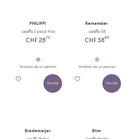
PHILIPPI
Remember
caraffa 2 pezzi Viva
caraffa Jill
70
80
CHF 28
CHF 58
Venduto da un partner
Venduto da un partner
Novità
Novità
Bredemeijer
Blim
caraffa Padua
caraffa Hydria