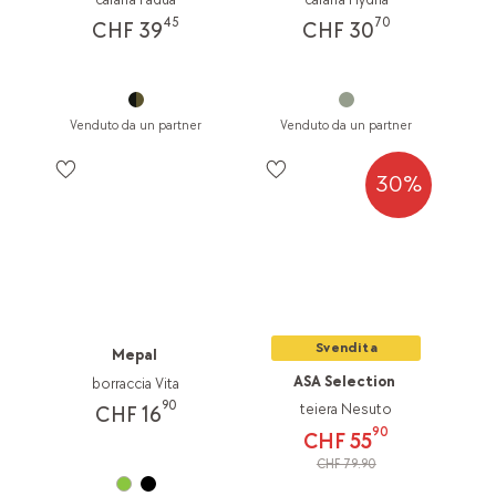
45
70
CHF 39
CHF 30
Venduto da un partner
Venduto da un partner
30%
Svendita
Mepal
ASA Selection
borraccia Vita
90
teiera Nesuto
CHF 16
90
CHF 55
CHF 79.90