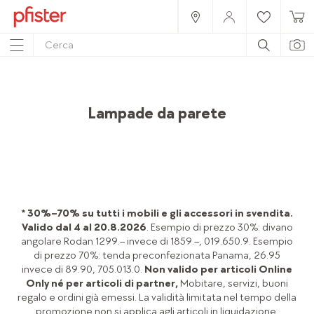
Home
Prodotti
Accessori
Lampade
Lampade da parete
* 30%–70% su tutti i mobili e gli accessori in svendita.
Valido dal 4 al 20.8.2026
. Esempio di prezzo 30%: divano
angolare Rodan 1299.– invece di 1859.–, 019.650.9. Esempio
di prezzo 70%: tenda preconfezionata Panama, 26.95
invece di 89.90, 705.013.0.
Non valido per articoli Online
Only né per articoli di partner,
Mobitare, servizi, buoni
regalo e ordini già emessi. La validità limitata nel tempo della
promozione non si applica agli articoli in liquidazione.