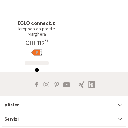
EGLO connect.z
lampada da parete
Marghera
95
CHF 119
pfister
Azienda
Servizi