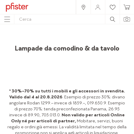
Home
Prodotti
Accessori
Lampade
Lampade da comodino & da tavolo
* 30%–70% su tutti i mobili e gli accessori in svendita.
Valido dal 4 al 20.8.2026
. Esempio di prezzo 30%: divano
angolare Rodan 1299.– invece di 1859.–, 019.650.9. Esempio
di prezzo 70%: tenda preconfezionata Panama, 26.95
invece di 89.90, 705.013.0.
Non valido per articoli Online
Only né per articoli di partner,
Mobitare, servizi, buoni
regalo e ordini già emessi. La validità limitata nel tempo della
promozione non si applica agli articoli in liquidazione.