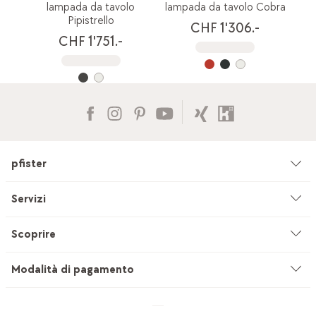
lampada da tavolo
lampada da tavolo Cobra
Pipistrello
CHF 1'306.-
CHF 1'751.-
pfister
Azienda
Servizi
Ambiente & sostenibilità
Consulenza
Scoprire
Cataloghi & pubblicità
Servizi su misura
Studio di cucine
Modalità di pagamento
Filiali
Servizio di sartoria per tendaggi
INEVO
Lavoro & carriera
Consegna & montaggio