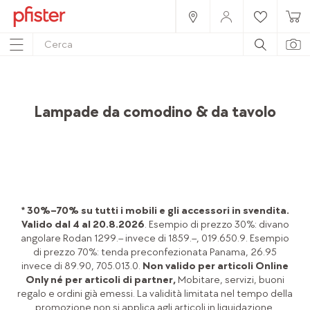
Home
Prodotti
Accessori
Lampade
Lampade da comodino & da tavolo
* 30%–70% su tutti i mobili e gli accessori in svendita.
Valido dal 4 al 20.8.2026
. Esempio di prezzo 30%: divano
angolare Rodan 1299.– invece di 1859.–, 019.650.9. Esempio
di prezzo 70%: tenda preconfezionata Panama, 26.95
invece di 89.90, 705.013.0.
Non valido per articoli Online
Only né per articoli di partner,
Mobitare, servizi, buoni
regalo e ordini già emessi. La validità limitata nel tempo della
promozione non si applica agli articoli in liquidazione.