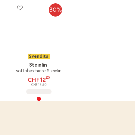
30%
Svendita
Steinlin
sottobicchiere Steinlin
25
CHF 12
CHF 17.50