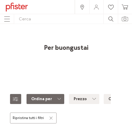
Home
Prodotti
Accessori
Idee regalo
Per buongustai
Ordina per
Prezzo
Colore
Ripristina tutti i filtri