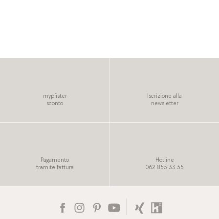
mypfister
Iscrizione alla
sconto
newsletter
Pagamento
Hotline
tramite fattura
062 855 33 55