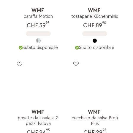
WMF
WMF
caraffa Motion
tostapane Küchenminis
95
90
CHF 39
CHF 89
Subito disponibile
Subito disponibile
WMF
WMF
posate da insalata 2
cucchiaio da salsa Profi
pezzi Nuova
Plus
95
95
CHF 24
CHF 29