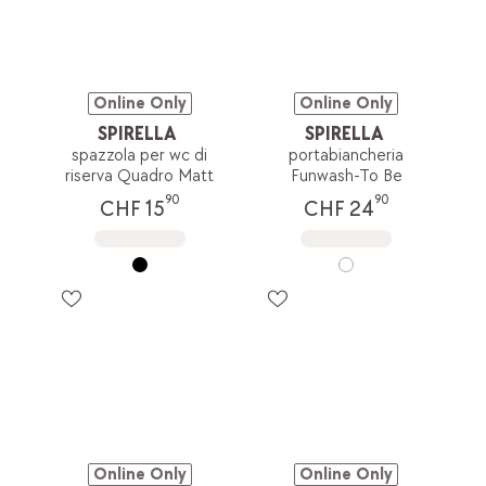
Online Only
Online Only
SPIRELLA
SPIRELLA
spazzola per wc di
portabiancheria
riserva Quadro Matt
Funwash-To Be
90
90
CHF 15
CHF 24
Online Only
Online Only