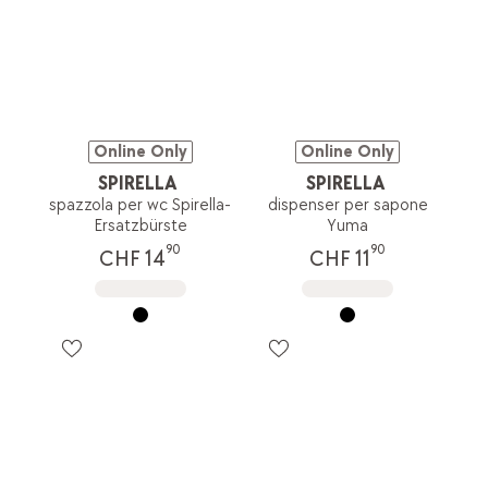
Online Only
Online Only
SPIRELLA
SPIRELLA
spazzola per wc Spirella-
dispenser per sapone
Ersatzbürste
Yuma
90
90
CHF 14
CHF 11