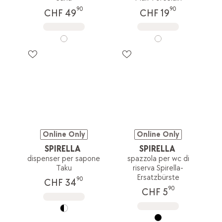
90
90
CHF 49
CHF 19
Online Only
Online Only
SPIRELLA
SPIRELLA
dispenser per sapone
spazzola per wc di
Taku
riserva Spirella-
Ersatzbürste
90
CHF 34
90
CHF 5