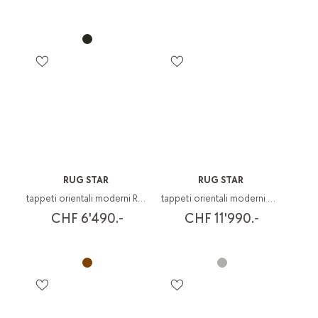
RUG STAR
RUG STAR
tappeti orientali moderni Rug Star
tappeti orientali moderni Walking Fields
CHF 6'490.-
CHF 11'990.-