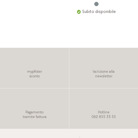
Subito disponibile
mypfister
Iscrizione alla
sconto
newsletter
Pagamento
Hotline
tramite fattura
062 855 33 55