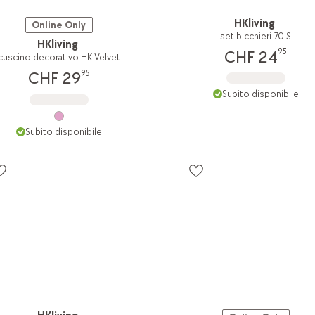
HKliving
Online Only
set bicchieri 70'S
HKliving
95
CHF 24
cuscino decorativo HK Velvet
95
CHF 29
Subito disponibile
Subito disponibile