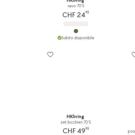
HKliving
vaso 70'S
95
CHF 24
Subito disponibile
HKliving
set bicchieri 70'S
95
CHF 49
posa