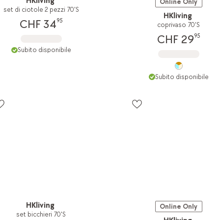
HKliving
Online Only
set di ciotole 2 pezzi 70'S
HKliving
95
CHF 34
coprivaso 70'S
95
CHF 29
Subito disponibile
Subito disponibile
HKliving
Online Only
set bicchieri 70'S