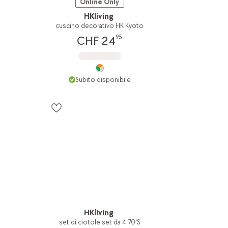
Online Only
HKliving
cuscino decorativo HK Kyoto
95
CHF 24
Subito disponibile
HKliving
set di ciotole set da 4 70'S