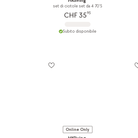
HKliving
set di ciotole set da 4 70'S
95
CHF 35
Subito disponibile
Online Only