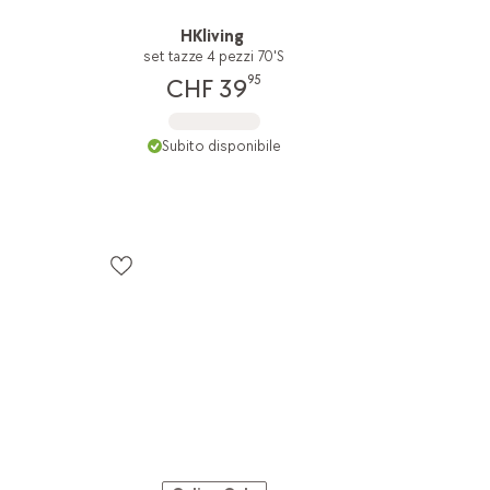
HKliving
set tazze 4 pezzi 70'S
95
CHF 39
Subito disponibile