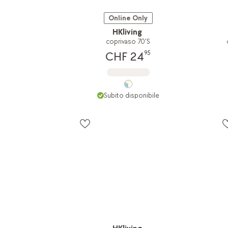
Online Only
HKliving
coprivaso 70'S
95
CHF 24
Subito disponibile