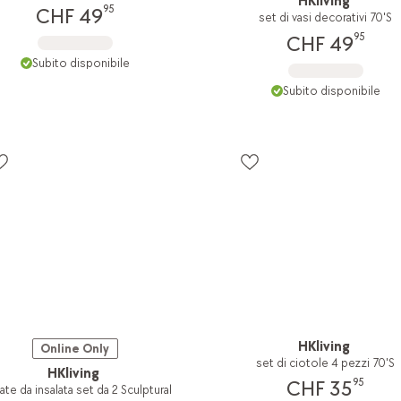
HKliving
95
CHF 49
set di vasi decorativi 70'S
95
CHF 49
Subito disponibile
Subito disponibile
HKliving
Online Only
set di ciotole 4 pezzi 70'S
HKliving
95
CHF 35
te da insalata set da 2 Sculptural