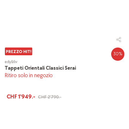
PREZZO HIT!
30
%
edy&liv
Tappeti Orientali Classici Serai
Ritiro solo in negozio
CHF 1'949.-
CHF 2'790.-