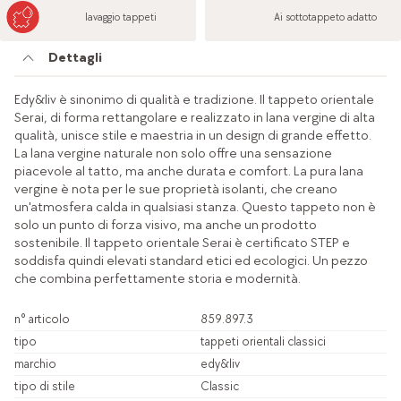
lavaggio tappeti
Ai sottotappeto adatto
Dettagli
Edy&liv è sinonimo di qualità e tradizione. Il tappeto orientale
Serai, di forma rettangolare e realizzato in lana vergine di alta
qualità, unisce stile e maestria in un design di grande effetto.
La lana vergine naturale non solo offre una sensazione
piacevole al tatto, ma anche durata e comfort. La pura lana
vergine è nota per le sue proprietà isolanti, che creano
un'atmosfera calda in qualsiasi stanza. Questo tappeto non è
solo un punto di forza visivo, ma anche un prodotto
sostenibile. Il tappeto orientale Serai è certificato STEP e
soddisfa quindi elevati standard etici ed ecologici. Un pezzo
che combina perfettamente storia e modernità.
n° articolo
859.897.3
tipo
tappeti orientali classici
marchio
edy&liv
tipo di stile
Classic