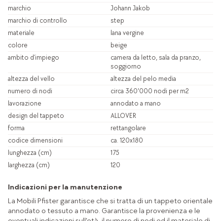
marchio
Johann Jakob
marchio di controllo
step
materiale
lana vergine
colore
beige
ambito d’impiego
camera da letto, sala da pranzo,
soggiorno
altezza del vello
altezza del pelo media
numero di nodi
circa 360'000 nodi per m2
lavorazione
annodato a mano
design del tappeto
ALLOVER
forma
rettangolare
codice dimensioni
ca. 120x180
lunghezza (cm)
175
larghezza (cm)
120
Indicazioni per la manutenzione
La Mobili Pfister garantisce che si tratta di un tappeto orientale
annodato o tessuto a mano. Garantisce la provenienza e le
eventuali indicazioni sull'età, il numero di nodi ed il materiale di