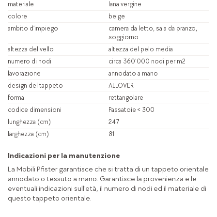
materiale
lana vergine
colore
beige
ambito d’impiego
camera da letto, sala da pranzo,
soggiorno
altezza del vello
altezza del pelo media
numero di nodi
circa 360'000 nodi per m2
lavorazione
annodato a mano
design del tappeto
ALLOVER
forma
rettangolare
codice dimensioni
Passatoie < 300
lunghezza (cm)
247
larghezza (cm)
81
Indicazioni per la manutenzione
La Mobili Pfister garantisce che si tratta di un tappeto orientale
annodato o tessuto a mano. Garantisce la provenienza e le
eventuali indicazioni sull'età, il numero di nodi ed il materiale di
questo tappeto orientale.