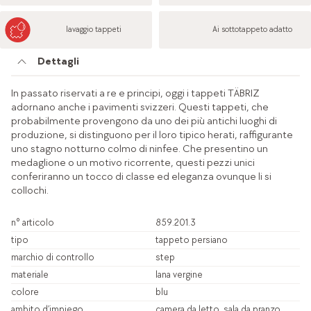
lavaggio tappeti
Ai sottotappeto adatto
Dettagli
In passato riservati a re e principi, oggi i tappeti TÄBRIZ
adornano anche i pavimenti svizzeri. Questi tappeti, che
probabilmente provengono da uno dei più antichi luoghi di
produzione, si distinguono per il loro tipico herati, raffigurante
uno stagno notturno colmo di ninfee. Che presentino un
medaglione o un motivo ricorrente, questi pezzi unici
conferiranno un tocco di classe ed eleganza ovunque li si
collochi.
n° articolo
859.201.3
tipo
tappeto persiano
marchio di controllo
step
materiale
lana vergine
colore
blu
ambito d’impiego
camera da letto, sala da pranzo,