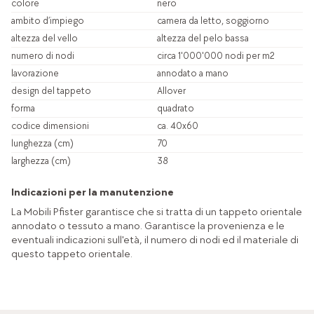
colore
nero
ambito d’impiego
camera da letto, soggiorno
altezza del vello
altezza del pelo bassa
numero di nodi
circa 1'000'000 nodi per m2
lavorazione
annodato a mano
design del tappeto
Allover
forma
quadrato
codice dimensioni
ca. 40x60
lunghezza (cm)
70
larghezza (cm)
38
Indicazioni per la manutenzione
La Mobili Pfister garantisce che si tratta di un tappeto orientale
annodato o tessuto a mano. Garantisce la provenienza e le
eventuali indicazioni sull'età, il numero di nodi ed il materiale di
questo tappeto orientale.