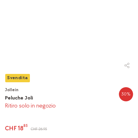
Svendita
Jollein
30
%
Peluche Joli
Ritiro solo in negozio
85
CHF 18
CHF 26.95