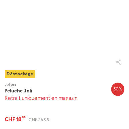
Déstockage
Jollein
30
%
Peluche Joli
Retrait uniquement en magasin
85
CHF 18
CHF 26.95