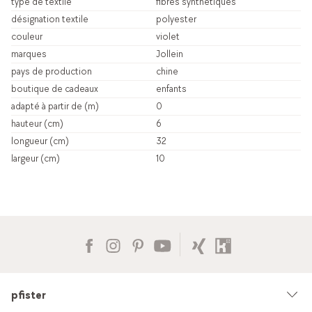
type de textile
fibres synthétiques
désignation textile
polyester
couleur
violet
marques
Jollein
pays de production
chine
boutique de cadeaux
enfants
adapté à partir de (m)
0
hauteur (cm)
6
longueur (cm)
32
largeur (cm)
10
pfister