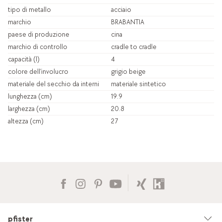
tipo di metallo
acciaio
marchio
BRABANTIA
paese di produzione
cina
marchio di controllo
cradle to cradle
capacità (l)
4
colore dell’involucro
grigio beige
materiale del secchio da interni
materiale sintetico
lunghezza (cm)
19.9
larghezza (cm)
20.8
altezza (cm)
27
pfister