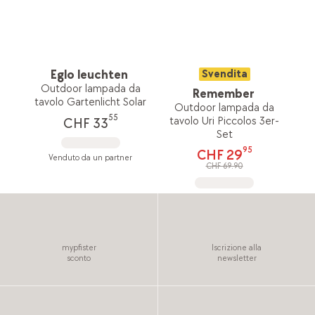
Eglo leuchten
Svendita
Outdoor lampada da
Remember
tavolo Gartenlicht Solar
Outdoor lampada da
55
tavolo Uri Piccolos 3er-
CHF 33
Set
95
CHF 29
Venduto da un partner
CHF 69.90
mypfister
Iscrizione alla
sconto
newsletter