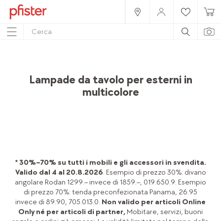
Home
Prodotti
Accessori
Lampade
Lampade per esterni
Lampade da tavolo per esterni in
multicolore
* 30%–70% su tutti i mobili e gli accessori in svendita.
Valido dal 4 al 20.8.2026
. Esempio di prezzo 30%: divano
angolare Rodan 1299.– invece di 1859.–, 019.650.9. Esempio
di prezzo 70%: tenda preconfezionata Panama, 26.95
invece di 89.90, 705.013.0.
Non valido per articoli Online
Only né per articoli di partner,
Mobitare, servizi, buoni