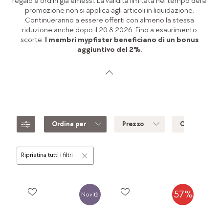
regalo e ordini già emessi. La validità limitata nel tempo della
promozione non si applica agli articoli in liquidazione.
Continueranno a essere offerti con almeno la stessa
riduzione anche dopo il 20.8.2026. Fino a esaurimento
scorte.
I membri mypfister beneficiano di un bonus
aggiuntivo del 2%
.
Ordina per
Prezzo
Colore
Ripristina tutti i filtri
57%
Novità