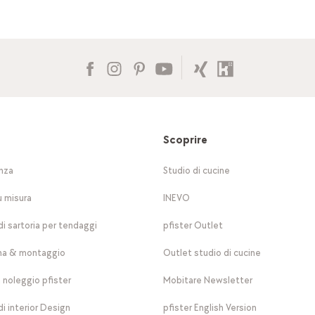
Scoprire
nza
Studio di cucine
u misura
INEVO
di sartoria per tendaggi
pfister Outlet
a & montaggio
Outlet studio di cucine
a noleggio pfister
Mobitare Newsletter
di interior Design
pfister English Version