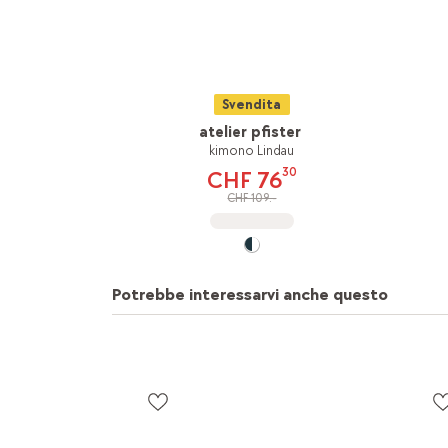
Svendita
atelier pfister
kimono Lindau
30
CHF 76
CHF 109.-
Potrebbe interessarvi anche questo