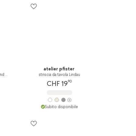
atelier pfister
fodera per cuscino decorativo Lindau
striscia da tavola Lindau
90
CHF 19
Subito disponibile