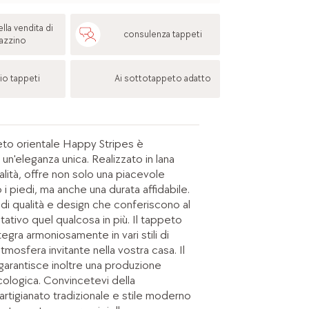
lla vendita di
consulenza tappeti
azzino
io tappeti
Ai sottotappeto adatto
to orientale Happy Stripes è
 un'eleganza unica. Realizzato in lana
ualità, offre non solo una piacevole
i piedi, ma anche una durata affidabile.
di qualità e design che conferiscono al
tativo quel qualcosa in più. Il tappeto
tegra armoniosamente in vari stili di
atmosfera invitante nella vostra casa. Il
garantisce inoltre una produzione
cologica. Convincetevi della
rtigianato tradizionale e stile moderno