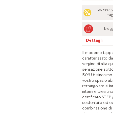
30-70%* ne
mag
lavagg
Dettagli
Il moderno tappe
caratterizzato da
vergine di alta q
sensazione sotto 
BYYU è sinonimo 
vostro spazio abi
rettangolare si in
interni e crea un'
certificato STEP 
sostenibile ed e
combinazione di a