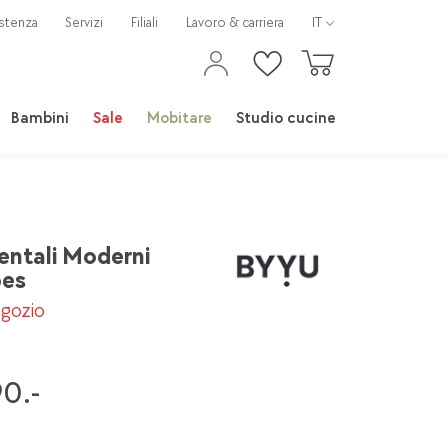
stenza
Servizi
Filiali
Lavoro & carriera
IT
Bambini
Sale
Mobitare
Studio cucine
entali Moderni
pes
egozio
0.-