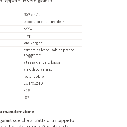
 tappeto un vero gioiello.
859.847.5
tappeti orientali moderni
BYYU
step
lana vergine
camera da letto, sala da pranzo,
soggiorno
altezza del pelo bassa
annodato a mano
rettangolare
ca. 170x240
259
182
 la manutenzione
 garantisce che si tratta di un tappeto
to o tessuto a mano. Garantisce la