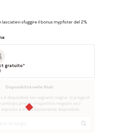
 lasciatevi sfuggire il bonus mypfister del 2%
na
ct gratuito*
Disponibilità nelle filiali
è disponibile nei seguenti negozi. Si prega di
n anticipo presso il rispettivo negozio se il
 esposto e immediatamente disponibile.