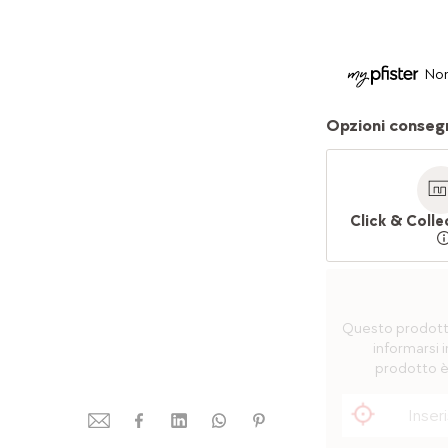
Non
Opzioni conseg
Click & Colle
Questo prodotto 
informarsi i
prodotto è