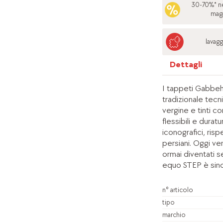
30-70%* ne
mag
lavagg
Dettagli
I tappeti Gabbeh
tradizionale tecni
vergine e tinti co
flessibili e durat
iconografici, ris
persiani. Oggi v
ormai diventati s
equo STEP è sinon
n° articolo
tipo
marchio