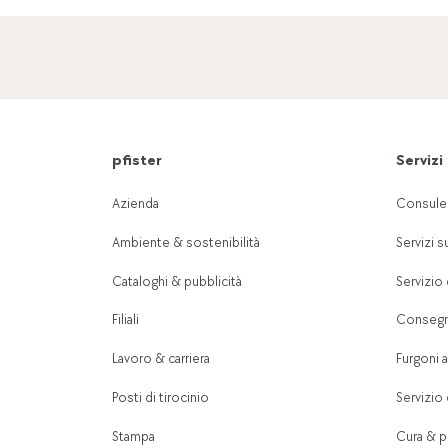
pfister
Servizi
Azienda
Consule
Ambiente & sostenibilità
Servizi s
Cataloghi & pubblicità
Servizio 
Filiali
Consegn
Lavoro & carriera
Furgoni a
Posti di tirocinio
Servizio 
Stampa
Cura & pu