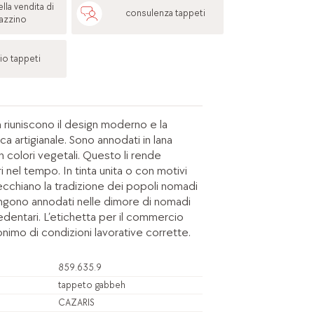
lla vendita di
consulenza tappeti
azzino
io tappeti
 riuniscono il design moderno e la
ca artigianale. Sono annodati in lana
n colori vegetali. Questo li rende
uri nel tempo. In tinta unita o con motivi
pecchiano la tradizione dei popoli nomadi
engono annodati nelle dimore di nomadi
edentari. L’etichetta per il commercio
imo di condizioni lavorative corrette.
859.635.9
tappeto gabbeh
CAZARIS