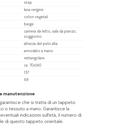
step
lana vergine
colori vegetali
beige
camera da letto, sala da pranzo,
soggiorno
altezza del pelo alta
annodato a mano
rettangolare
ca. 70x140
137
68
 la manutenzione
 garantisce che si tratta di un tappeto
to o tessuto a mano. Garantisce la
ventuali indicazioni sull'età, il numero di
ale di questo tappeto orientale.