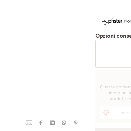
Non
Opzioni cons
Questo prodotto 
informarsi i
prodotto è