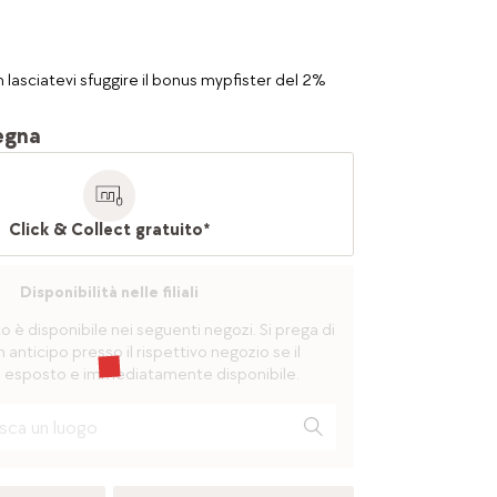
 lasciatevi sfuggire il bonus mypfister del 2%
egna
Click & Collect gratuito*
Disponibilità nelle filiali
è disponibile nei seguenti negozi. Si prega di
n anticipo presso il rispettivo negozio se il
 esposto e immediatamente disponibile.