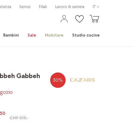
stenza
Servizi
Filiali
Lavoro & carriera
IT
Bambini
Sale
Mobitare
Studio cucine
abbeh Gabbeh
30
%
egozio
50
CHF 515.-