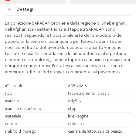
Dettagli
La collezione SARABAN proviene dalla regione di Sheberghan,
nell’Afghanistan settentrionale. I tappeti SARABAN sono
realizzati seguendo la tradizionale arte dell’annodatura del
popolo turkmeno e si distinguono per l’elevata densità dei
nodi. Sono frutto del lavoro domestico, in quanto vengono
tessuti in casa. Gli annodatori e le annodatrici reinterpretano
elementi e simboli degli antichi tappeti caucasici e persiani per
comporre nuovi motivi. Portatevi a casa un pezzo di storia e
ammirate l’effetto del pregiato ornamento sul pavimento.
n° articolo
859.438.3
tipo
tappeti orientali classici
marchio
edy&liv
marchio di controllo
step
materiale
lana vergine
colore
colorato
ambito d’impiego
camera da letto, sala da pranzo,