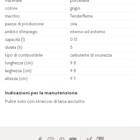
materiale
porcellana
colore
grigio
marchio
Tenderflame
paese di produzione
cina
ambito d’impiego
interno ed esterno
capacità (l)
0.15
durata (h)
5
tipo di combustibile
carburante di sicurezza
lunghezza (cm)
9.8
larghezza (cm)
9.8
altezza (cm)
9.7
Indicazioni per la manutenzione
Pulire solo con straccio di lana asciutto