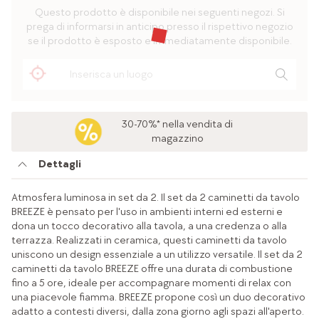
Questo prodotto è disponibile nei seguenti negozi. Si
prega di informarsi in anticipo presso il rispettivo negozio
se il prodotto è esposto e immediatamente disponibile.
30-70%* nella vendita di
magazzino
Dettagli
Atmosfera luminosa in set da 2. Il set da 2 caminetti da tavolo
BREEZE è pensato per l'uso in ambienti interni ed esterni e
dona un tocco decorativo alla tavola, a una credenza o alla
terrazza. Realizzati in ceramica, questi caminetti da tavolo
uniscono un design essenziale a un utilizzo versatile. Il set da 2
caminetti da tavolo BREEZE offre una durata di combustione
fino a 5 ore, ideale per accompagnare momenti di relax con
una piacevole fiamma. BREEZE propone così un duo decorativo
adatto a contesti diversi, dalla zona giorno agli spazi all'aperto.