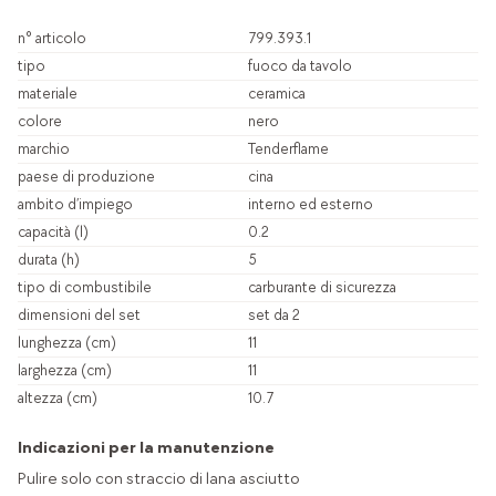
n° articolo
799.393.1
tipo
fuoco da tavolo
materiale
ceramica
colore
nero
marchio
Tenderflame
paese di produzione
cina
ambito d’impiego
interno ed esterno
capacità (l)
0.2
durata (h)
5
tipo di combustibile
carburante di sicurezza
dimensioni del set
set da 2
lunghezza (cm)
11
larghezza (cm)
11
altezza (cm)
10.7
Indicazioni per la manutenzione
Pulire solo con straccio di lana asciutto