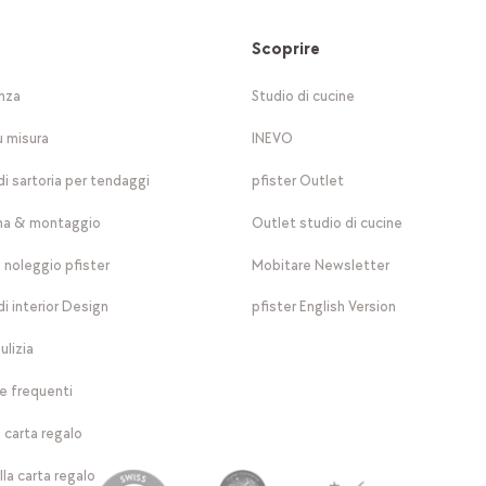
Scoprire
nza
Studio di cucine
u misura
INEVO
di sartoria per tendaggi
pfister Outlet
a & montaggio
Outlet studio di cucine
a noleggio pfister
Mobitare Newsletter
di interior Design
pfister English Version
ulizia
 frequenti
 carta regalo
lla carta regalo