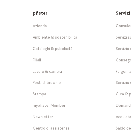
pfister
Servizi
Azienda
Consule
Ambiente & sostenibilità
Servizi s
Cataloghi & pubblicità
Servizio 
Filiali
Consegn
Lavoro & carriera
Furgoni 
Posti di tirocinio
Servizio 
Stampa
Cura & p
mypfister Member
Domande
Newsletter
Acquista
Centro di assistenza
Saldo de