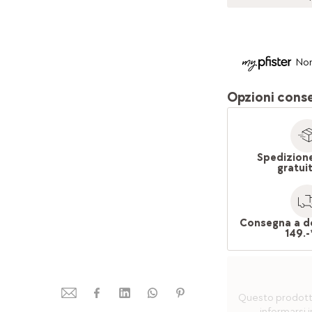
Non
Opzioni cons
Spedizion
gratui
Consegna a d
149.-
Questo prodotto 
informarsi i