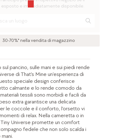
 esposto e immediatamente disponibile.
30-70%* nella vendita di magazzino
o sul pancino, sulle mani e sui piedi rende
niverse di That's Mine un'esperienza di
uesto speciale design conferisce
ffetto calmante e lo rende comodo da
materiali tessili sono morbidi e facili da
 peso extra garantisce una delicata
per le coccole e il conforto, l'orsetto vi
omenti di relax. Nella cameretta o in
di Tiny Universe promette un comfort
compagno fedele che non solo scalda i
 mani.