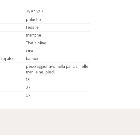
799.152.7
peluche
tessile
marrone
That's Mine
e
cina
a regalo
bambini
peso aggiuntivo nella pancia, nelle
mani e nei piedi
13
37
57