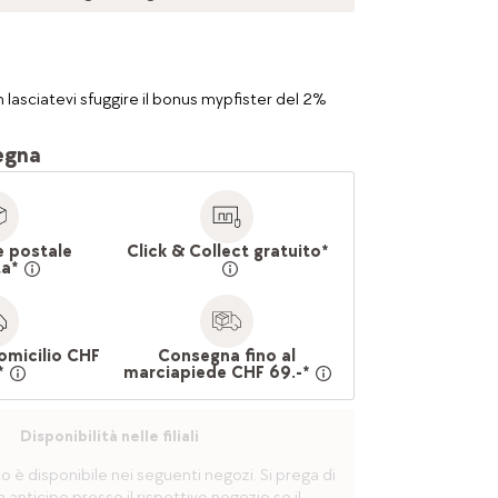
 lasciatevi sfuggire il bonus mypfister del 2%
egna
e postale
Click & Collect gratuito*
ta*
omicilio CHF
Consegna fino al
*
marciapiede CHF 69.-*
Disponibilità nelle filiali
è disponibile nei seguenti negozi. Si prega di
n anticipo presso il rispettivo negozio se il