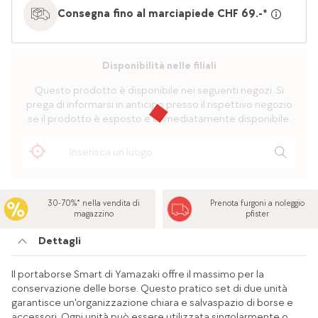
Consegna fino al marciapiede CHF 69.-*
Disponibilità nelle filiali
Questo prodotto è disponibile nei seguenti negozi. Si
prega di informarsi in anticipo presso il rispettivo negozio
se il prodotto è esposto e immediatamente disponibile.
30-70%* nella vendita di
Prenota furgoni a noleggio
magazzino
pfister
Dettagli
Il portaborse Smart di Yamazaki offre il massimo per la
conservazione delle borse. Questo pratico set di due unità
garantisce un'organizzazione chiara e salvaspazio di borse e
accessori. Ogni unità può essere utilizzata singolarmente o