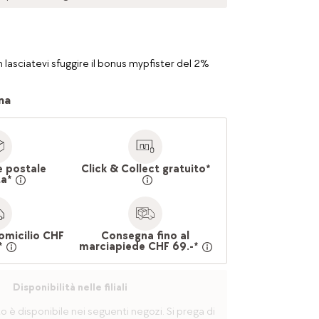
 lasciatevi sfuggire il bonus mypfister del 2%
na
e postale
Click & Collect gratuito*
ta*
omicilio CHF
Consegna fino al
*
marciapiede CHF 69.-*
Disponibilità nelle filiali
è disponibile nei seguenti negozi. Si prega di