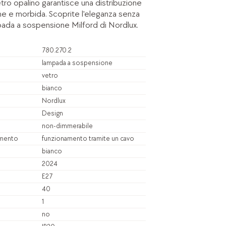
etro opalino garantisce una distribuzione
me e morbida. Scoprite l'eleganza senza
ada a sospensione Milford di Nordlux.
780.270.2
lampada a sospensione
vetro
bianco
Nordlux
Design
non-dimmerabile
amento
funzionamento tramite un cavo
bianco
2024
E27
40
1
no