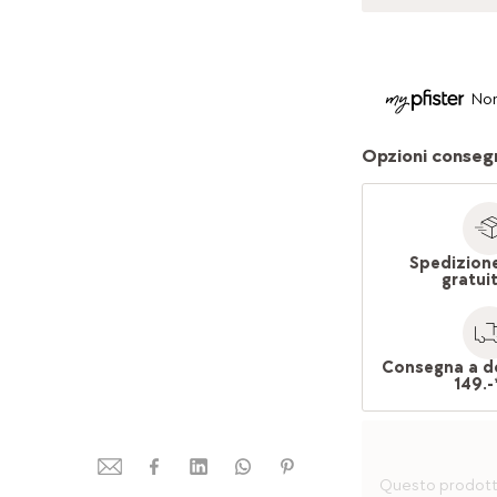
Non
Opzioni conseg
Spedizion
gratui
Consegna a d
149.-
Questo prodotto 