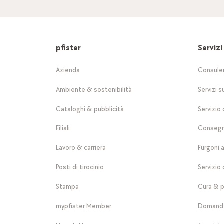
pfister
Servizi
Azienda
Consule
Ambiente & sostenibilità
Servizi s
Cataloghi & pubblicità
Servizio 
Filiali
Consegn
Lavoro & carriera
Furgoni 
Posti di tirocinio
Servizio 
Stampa
Cura & p
mypfister Member
Domande