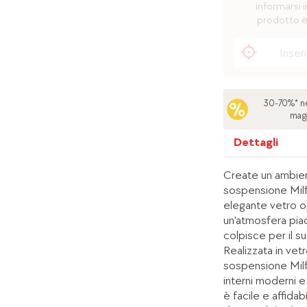
informarsi i
prodotto è
30-70%* ne
mag
Dettagli
Create un ambien
sospensione Milf
elegante vetro o
un'atmosfera pia
colpisce per il s
Realizzata in vetr
sospensione Milfo
interni moderni e
è facile e affidab