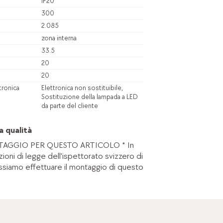
IP20
300
2.085
zona interna
33.5
20
20
tronica
Elettronica non sostituibile,
Sostituzione della lampada a LED
da parte del cliente
a qualità
AGGIO PER QUESTO ARTICOLO * In
zioni di legge dell'ispettorato svizzero di
ssiamo effettuare il montaggio di questo