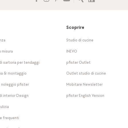
Scoprire
nza
Studio di cucine
u misura
INEVO
di sartoria per tendaggi
pfister Outlet
a & montaggio
Outlet studio di cucine
a noleggio pfister
Mobitare Newsletter
di interior Design
pfister English Version
ulizia
 frequenti