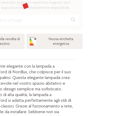
n anticipo presso il rispettivo negozio se il
 esposto e immediatamente disponibile.
lla vendita di
Nuova etichetta
azzino
energetica
te elegante con la lampada a
ord di Nordlux, che colpisce per il suo
palino. Questa elegante lampada crea
cevole nel vostro spazio abitativo e
uo design semplice ma sofisticato.
o di alta qualità, la lampada a
rd si adatta perfettamente agli stili di
 classici. Grazie al funzionamento a rete,
ile da installare. Sebbene non sia