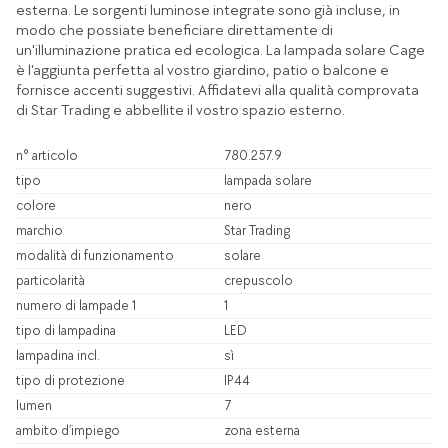
esterna. Le sorgenti luminose integrate sono già incluse, in
modo che possiate beneficiare direttamente di
un'illuminazione pratica ed ecologica. La lampada solare Cage
è l'aggiunta perfetta al vostro giardino, patio o balcone e
fornisce accenti suggestivi. Affidatevi alla qualità comprovata
di Star Trading e abbellite il vostro spazio esterno.
n° articolo
780.257.9
tipo
lampada solare
colore
nero
marchio
Star Trading
modalità di funzionamento
solare
particolarità
crepuscolo
numero di lampade 1
1
tipo di lampadina
LED
lampadina incl.
sì
tipo di protezione
IP44
lumen
7
ambito d’impiego
zona esterna