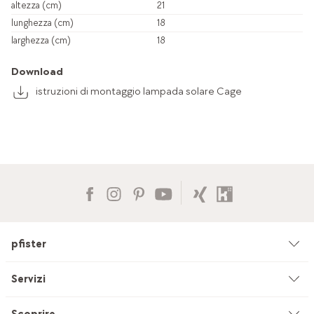
altezza (cm)
21
lunghezza (cm)
18
larghezza (cm)
18
Download
istruzioni di montaggio lampada solare Cage
pfister
Azienda
Servizi
Ambiente & sostenibilità
Consulenza