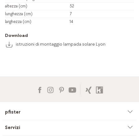
altezza (cm)
52
lunghezza (cm)
7
larghezza (cm)
14
Download
istruzioni di montaggio lampada solare Lyon
pfister
Azienda
Servizi
Ambiente & sostenibilità