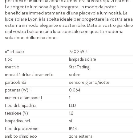
per fornire un'illuminazione d'atmosfera ai vostri spazi esterni.
La sorgente luminosa è già integrata, in modo da poter
beneficiare immediatamente di una piacevole luminosità. La
luce solare Lyon è la scelta ideale per progettare la vostra area
esterna in modo elegante e sostenibile. Date al vostro giardino
o al vostro balcone una luce speciale con questa moderna
soluzione di illuminazione.
n° articolo
780.239.4
tipo
lampada solare
marchio
Star Trading
modalità di funzionamento
solare
particolarità
sensore giorno/notte
potenza (W) 1
0.064
numero di lampade 1
1
tipo di lampadina
LED
tensione (V)
1.2
lampadina incl.
sì
tipo di protezione
IP44
ambito d’impiego
zona esterna