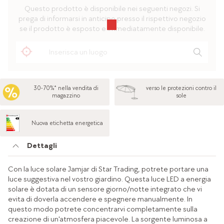
Questo prodotto è disponibile nei seguenti negozi. Si
prega di informarsi in anticipo presso il rispettivo negozio
se il prodotto è esposto e immediatamente disponibile.
30-70%* nella vendita di
verso le protezioni contro il
magazzino
sole
Nuova etichetta energetica
Dettagli
Con la luce solare Jamjar di Star Trading, potrete portare una
luce suggestiva nel vostro giardino. Questa luce LED a energia
solare è dotata di un sensore giorno/notte integrato che vi
evita di doverla accendere e spegnere manualmente. In
questo modo potrete concentrarvi completamente sulla
creazione di un'atmosfera piacevole. La sorgente luminosa a