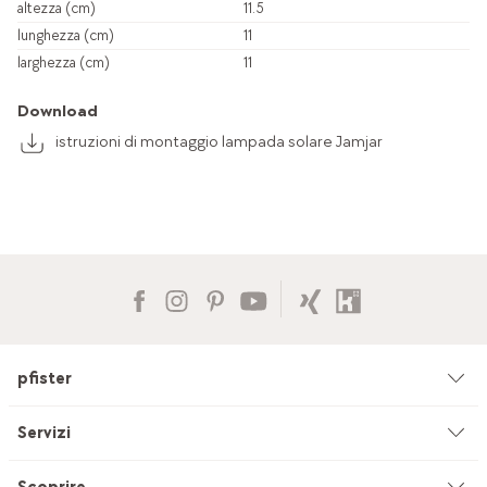
altezza (cm)
11.5
lunghezza (cm)
11
larghezza (cm)
11
Download
istruzioni di montaggio lampada solare Jamjar
pfister
Azienda
Servizi
Ambiente & sostenibilità
Consulenza