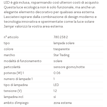
LED è già inclusa, risparmiando così ulteriori costi di acquisto.
Questa luce ecologica non è solo funzionale, ma anche un
elegante elemento decorativo per qualsiasi area esterna.
Lasciatevi ispirare dalla combinazione di design moderno e
tecnologia innovativa e sperimentate come la luce solare
Jamjar valorizzi la vostra area esterna.
n° articolo
780.238.2
tipo
lampada solare
colore
trasparente
marchio
Star Trading
modalità di funzionamento
solare
particolarità
sensore giorno/notte
potenza (W) 1
0.06
numero di lampade 1
1
tipo di lampadina
LED
tensione (V)
1.2
lampadina incl.
sì
ambito d’impiego
zona esterna