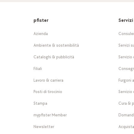
pfister
Servizi
Azienda
Consule
Ambiente & sostenibilità
Servizi s
Cataloghi & pubblicità
Servizio 
Filiali
Consegn
Lavoro & carriera
Furgoni 
Posti di tirocinio
Servizio 
Stampa
Cura & p
mypfister Member
Domande
Newsletter
Acquista