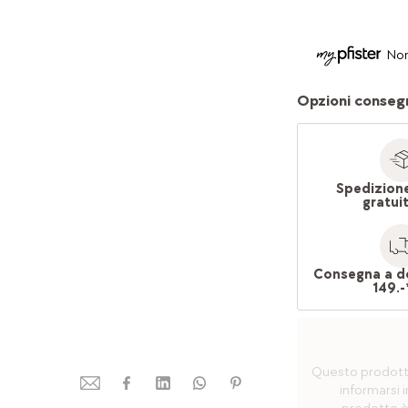
Non
Opzioni conseg
Spedizion
gratui
Consegna a d
149.-
Questo prodotto 
informarsi i