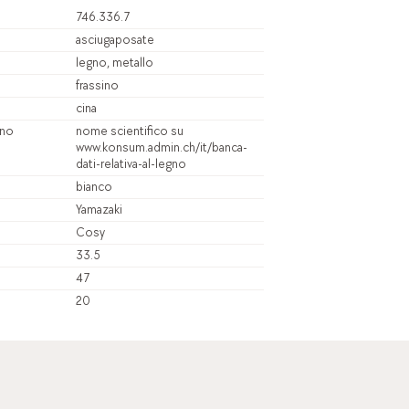
746.336.7
asciugaposate
legno, metallo
frassino
cina
gno
nome scientifico su
www.konsum.admin.ch/it/banca-
dati-relativa-al-legno
bianco
Yamazaki
Cosy
33.5
47
20