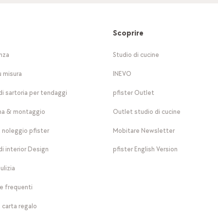
Scoprire
nza
Studio di cucine
u misura
INEVO
di sartoria per tendaggi
pfister Outlet
a & montaggio
Outlet studio di cucine
a noleggio pfister
Mobitare Newsletter
di interior Design
pfister English Version
ulizia
 frequenti
 carta regalo