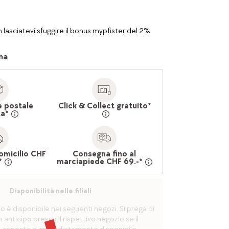
 lasciatevi sfuggire il bonus mypfister del 2%
na
e postale
Click & Collect gratuito*
ta*
omicilio CHF
Consegna fino al
*
marciapiede CHF 69.-*
Disponibilità nelle filiali
è disponibile nei seguenti negozi. Si prega di
n anticipo presso il rispettivo negozio se il