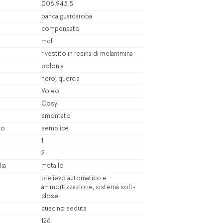
006.945.5
panca guardaroba
compensato
mdf
rivestito in resina di melammina
polonia
nero, quercia
Voleo
Cosy
smontato
io
semplice
1
2
lia
metallo
prelievo automatico e
ammortizzazione, sistema soft-
close
cuscino seduta
126