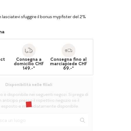
 lasciatevi sfuggire il bonus mypfister del 2%
na
ect
Consegna a
Consegna fino al
domicilio CHF
marciapiede CHF
149.-*
69.-*
Disponibilità nelle filiali
è disponibile nei seguenti negozi. Si prega di
n anticipo presso il rispettivo negozio se il
 esposto e immediatamente disponibile.