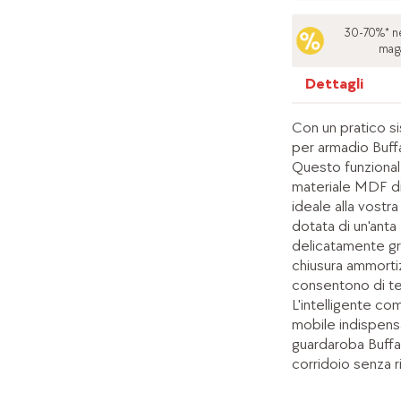
30-70%* ne
mag
Dettagli
Con un pratico si
per armadio Buffa
Questo funzionale
materiale MDF di 
ideale alla vostr
dotata di un'anta
delicatamente gr
chiusura ammorti
consentono di ten
L'intelligente co
mobile indispens
guardaroba Buffalo
corridoio senza ri