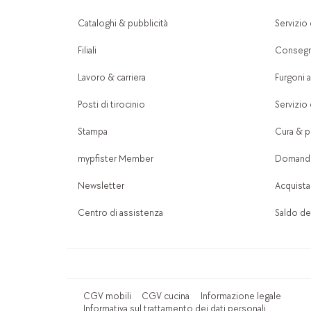
Cataloghi & pubblicità
Servizio 
Filiali
Consegn
Lavoro & carriera
Furgoni a
Posti di tirocinio
Servizio 
Stampa
Cura & pu
mypfister Member
Domande
Newsletter
Acquista
Centro di assistenza
Saldo del
CGV mobili
CGV cucina
Informazione legale
Informativa sul trattamento dei dati personali