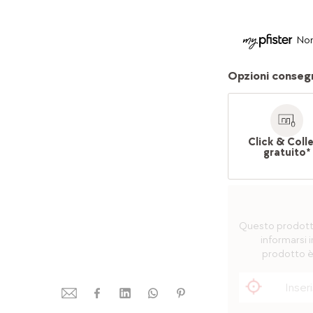
Non
Opzioni conseg
Click & Coll
gratuito*
Questo prodotto 
informarsi i
prodotto è