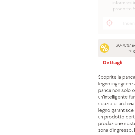
informarsi i
prodotto è
30-70%* ne
mag
Dettagli
Scoprite la panca 
legno ingegnerizz
panca non solo o
un'intelligente f
spazio di archiviaz
legno garantisce 
un prodotto cert
produzione soste
zona d'ingresso,