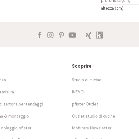
profondità (cm)
altezza (cm)
Scoprire
nza
Studio di cucine
u misura
INEVO
di sartoria per tendaggi
pfister Outlet
a & montaggio
Outlet studio di cucine
a noleggio pfister
Mobitare Newsletter