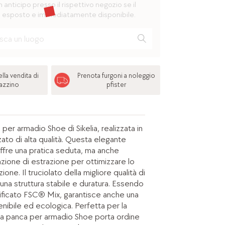
n anticipo presso il rispettivo negozio se il
 esposto e immediatamente disponibile.
lla vendita di
Prenota furgoni a noleggio
azzino
pfister
per armadio Shoe di Sikelia, realizzata in
ato di alta qualità. Questa elegante
ffre una pratica seduta, ma anche
unzione di estrazione per ottimizzare lo
ione. Il truciolato della migliore qualità di
una struttura stabile e duratura. Essendo
ificato FSC® Mix, garantisce anche una
nibile ed ecologica. Perfetta per la
 la panca per armadio Shoe porta ordine