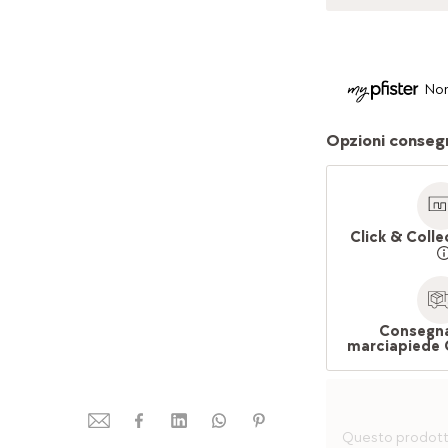
Non
Opzioni conseg
Click & Colle
Consegna
marciapiede 
Questo prodotto 