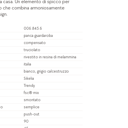
tra casa. Un elemento di spicco per
oio che combina armoniosamente
ign.
006.845.6
panca guardaroba
compensato
truciolato
rivestito in resina di melammina
italia
bianco, grigio calcestruzzo
Sikelia
Trendy
fsc® mix
smontato
io
semplice
push-out
90