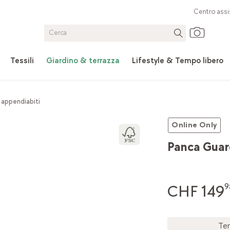
Centro assi
Tessili
Giardino & terrazza
Lifestyle & Tempo libero
 appendiabiti
Online Only
Panca Guar
CHF 149
9
Te