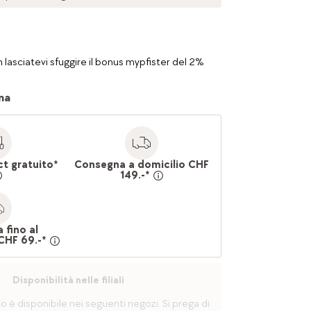
 lasciatevi sfuggire il bonus mypfister del 2%
na
ct gratuito*
Consegna a domicilio CHF
149.-*
 fino al
CHF 69.-*
Disponibilità nelle filiali
è disponibile nei seguenti negozi. Si prega di