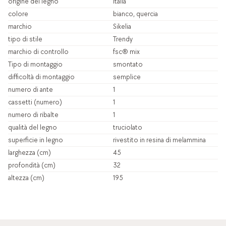
origine del legno
italia
colore
bianco, quercia
marchio
Sikelia
tipo di stile
Trendy
marchio di controllo
fsc® mix
Tipo di montaggio
smontato
difficoltà di montaggio
semplice
numero di ante
1
cassetti (numero)
1
numero di ribalte
1
qualità del legno
truciolato
superficie in legno
rivestito in resina di melammina
larghezza (cm)
45
profondità (cm)
32
altezza (cm)
195