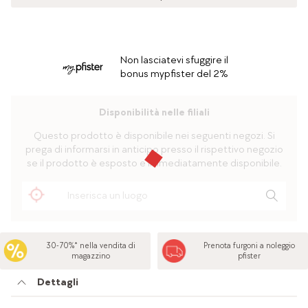
Non lasciatevi sfuggire il
bonus mypfister del 2%
Disponibilità nelle filiali
Questo prodotto è disponibile nei seguenti negozi. Si
prega di informarsi in anticipo presso il rispettivo negozio
se il prodotto è esposto e immediatamente disponibile.
30-70%* nella vendita di
Prenota furgoni a noleggio
magazzino
pfister
Dettagli