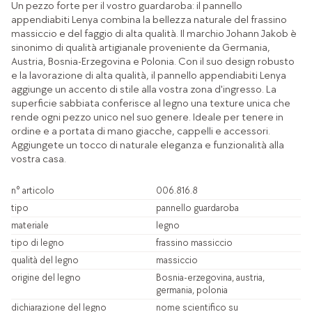
Un pezzo forte per il vostro guardaroba: il pannello
appendiabiti Lenya combina la bellezza naturale del frassino
massiccio e del faggio di alta qualità. Il marchio Johann Jakob è
sinonimo di qualità artigianale proveniente da Germania,
Austria, Bosnia-Erzegovina e Polonia. Con il suo design robusto
e la lavorazione di alta qualità, il pannello appendiabiti Lenya
aggiunge un accento di stile alla vostra zona d'ingresso. La
superficie sabbiata conferisce al legno una texture unica che
rende ogni pezzo unico nel suo genere. Ideale per tenere in
ordine e a portata di mano giacche, cappelli e accessori.
Aggiungete un tocco di naturale eleganza e funzionalità alla
vostra casa.
n° articolo
006.816.8
tipo
pannello guardaroba
materiale
legno
tipo di legno
frassino massiccio
qualità del legno
massiccio
origine del legno
Bosnia-erzegovina, austria,
germania, polonia
dichiarazione del legno
nome scientifico su