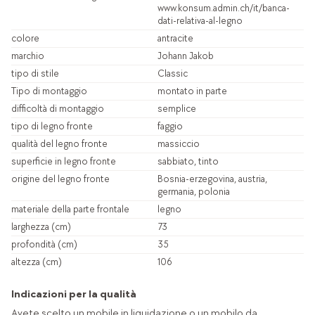
www.konsum.admin.ch/it/banca-
dati-relativa-al-legno
colore
antracite
marchio
Johann Jakob
tipo di stile
Classic
Tipo di montaggio
montato in parte
difficoltà di montaggio
semplice
tipo di legno fronte
faggio
qualità del legno fronte
massiccio
superficie in legno fronte
sabbiato, tinto
origine del legno fronte
Bosnia-erzegovina, austria,
germania, polonia
materiale della parte frontale
legno
larghezza (cm)
73
profondità (cm)
35
altezza (cm)
106
Indicazioni per la qualità
Avete scelto un mobile in liquidazione o un mobilo da