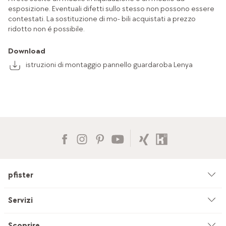
esposizione. Eventuali difetti sullo stesso non possono essere
contestati. La sostituzione di mo- bili acquistati a prezzo
ridotto non é possibile.
Download
istruzioni di montaggio pannello guardaroba Lenya
pfister
Azienda
Servizi
Ambiente & sostenibilità
Consulenza
Scoprire