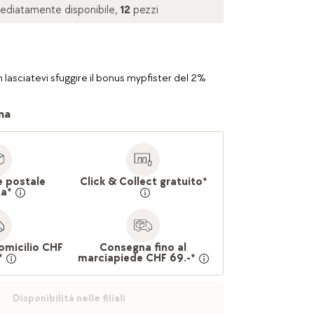
ediatamente disponibile,
12
pezzi
 lasciatevi sfuggire il bonus mypfister del 2%
na
e postale
Click & Collect gratuito*
ta*
omicilio CHF
Consegna fino al
*
marciapiede CHF 69.-*
Disponibilità nelle filiali