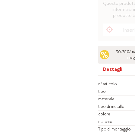
Questo prodotto 
informarsi i
prodotto è
30-70%* ne
mag
Dettagli
n° articolo
tipo
materiale
tipo di metallo
colore
marchio
Tipo di montaggio