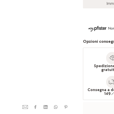
Imm
Non
Opzioni conseg
Spedizion
gratui
Consegna a d
149.-