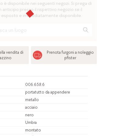
è disponibile nei seguenti negozi. Si prega di
n anticipo presso il rispettivo negozio se il
 esposto e immediatamente disponibile.
lla vendita di
Prenota furgoni a noleggio
azzino
pfister
006.658.6
portatutto da appendere
metallo
acciaio
nero
Umbra
montato