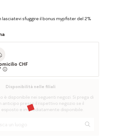
 lasciatevi sfuggire il bonus mypfister del 2%
na
omicilio CHF
*
Disponibilità nelle filiali
è disponibile nei seguenti negozi. Si prega di
n anticipo presso il rispettivo negozio se il
 esposto e immediatamente disponibile.