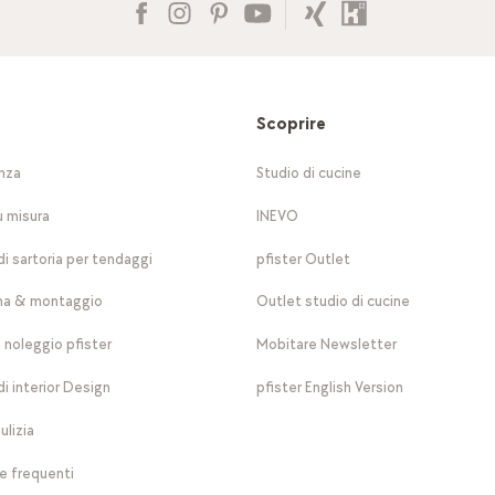
Scoprire
nza
Studio di cucine
u misura
INEVO
di sartoria per tendaggi
pfister Outlet
a & montaggio
Outlet studio di cucine
a noleggio pfister
Mobitare Newsletter
di interior Design
pfister English Version
ulizia
 frequenti