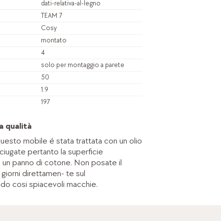
dati-relativa-al-legno
TEAM 7
Cosy
montato
4
solo per montaggio a parete
50
1.9
197
a qualità
questo mobile é stata trattata con un olio
ciugate pertanto la superficie
n un panno di cotone. Non posate il
 giorni direttamen- te sul
do cosi spiacevoli macchie.