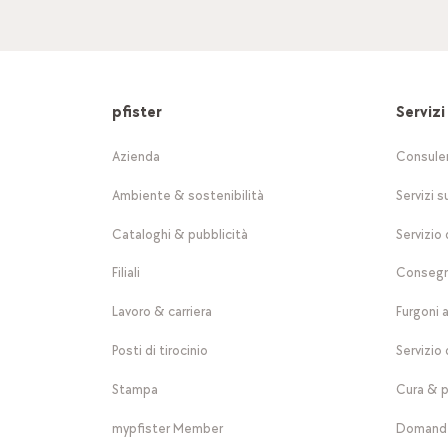
pfister
Servizi
Azienda
Consule
Ambiente & sostenibilità
Servizi s
Cataloghi & pubblicità
Servizio 
Filiali
Consegn
Lavoro & carriera
Furgoni 
Posti di tirocinio
Servizio 
Stampa
Cura & p
mypfister Member
Domande