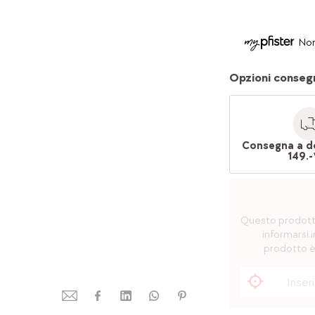
Non
Opzioni conseg
Consegna a d
149.-
Questo prodotto 
informarsi i
prodotto è