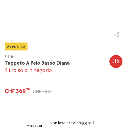
Svendita
Edition
51
%
Tappeto A Pelo Basso Diana
Ritiro solo in negozio
95
CHF 369
CHF 749.-
Non lasciatevi sfuggire il