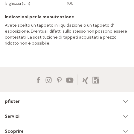
larghezza (cm)
100
Indicazioni per la manutenzione
Avete scelto un tappeto in liquidazione o un tappeto d'
esposizione. Eventuali difetti sullo stesso non possono essere
contestati. La sostituzione di tappeti acquistati a prezzo
ridotto non é possibile.
pfister
Azienda
Servizi
Ambiente & sostenibilità
Consulenza
Scoprire