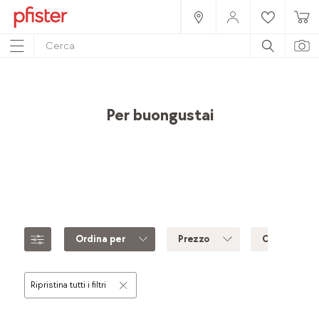
Home
Prodotti
Accessori
Idee regalo
Per buongustai
Ordina per
Prezzo
Colore
Ripristina tutti i filtri