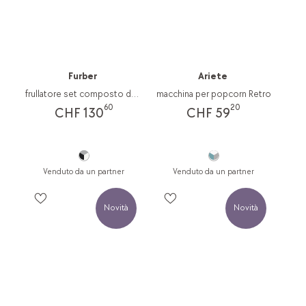
Furber
Ariete
frullatore set composto da diversi articoli Hepburn
macchina per popcorn Retro
60
20
CHF 130
CHF 59
Venduto da un partner
Venduto da un partner
Novità
Novità