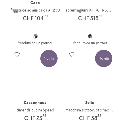
Caso
friggitrice ad aria calda AF 250
spremiagrumi X-H70FT-BJC06TG
90
65
CHF 104
CHF 518
Venduto da un partner
Venduto da un partner
Novità
Novità
Zassenhaus
Solis
timer da cucina Speed
macchina sottovuoto Vac Quick
25
35
CHF 23
CHF 58