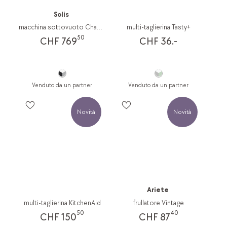
Solis
macchina sottovuoto Chamber Vac Pro
multi-taglierina Tasty+
50
CHF 769
CHF 36.-
Venduto da un partner
Venduto da un partner
Novità
Novità
Ariete
multi-taglierina KitchenAid
frullatore Vintage
50
40
CHF 150
CHF 87