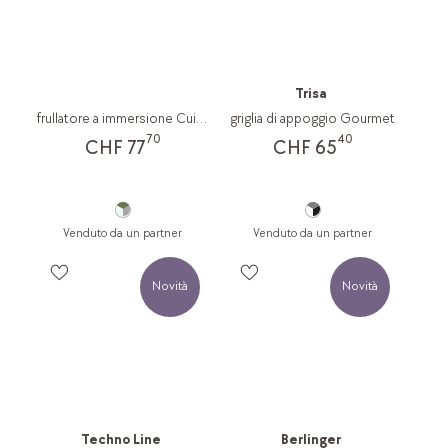
Trisa
frullatore a immersione Cuisinart
griglia di appoggio Gourmet
70
40
CHF 77
CHF 65
Venduto da un partner
Venduto da un partner
Novità
Novità
Techno Line
Berlinger