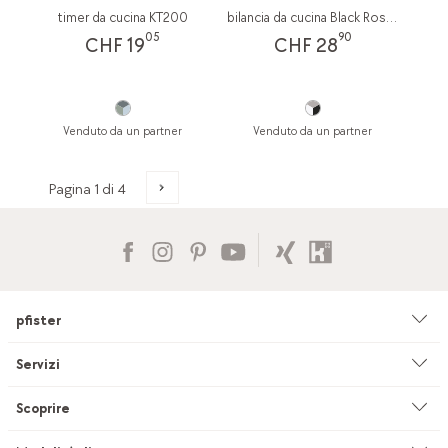
timer da cucina KT200
bilancia da cucina Black Rose Collection
05
90
CHF 19
CHF 28
Venduto da un partner
Venduto da un partner
pfister
Azienda
Servizi
Ambiente & sostenibilità
Consulenza
Scoprire
Cataloghi & pubblicità
Servizi su misura