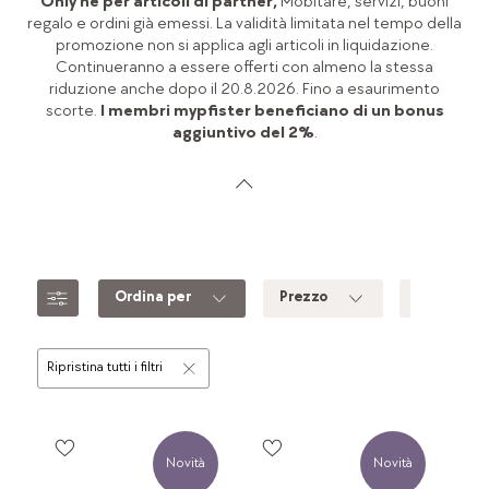
Only né per articoli di partner,
Mobitare, servizi, buoni
regalo e ordini già emessi. La validità limitata nel tempo della
promozione non si applica agli articoli in liquidazione.
Continueranno a essere offerti con almeno la stessa
riduzione anche dopo il 20.8.2026. Fino a esaurimento
scorte.
I membri mypfister beneficiano di un bonus
aggiuntivo del 2%
.
Ordina per
Prezzo
Colore
Ripristina tutti i filtri
Novità
Novità