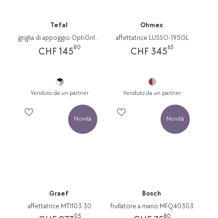
Tefal
Ohmex
griglia di appoggio OptiGrill XL
affettatrice LUSSO-195GL
80
65
CHF 145
CHF 345
Venduto da un partner
Venduto da un partner
Novità
Novità
Graef
Bosch
affettatrice MT1103.30
frullatore a mano MFQ40303
05
80