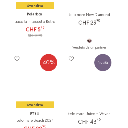
Svendita
Polarbox
telo mare New Diamond
90
tracolla in tessuto Retro
CHF 23
95
CHF 5
CHF 19.90
Venduto da un partner
40%
Novità
Svendita
BYYU
telo mare Unicorn Waves
45
telo mare Beach 2024
CHF 43
90