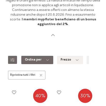
regalo e ordini già emessi. La validità limitata nel tempo della
promozione non si applica agli articoli in liquidazione.
Continueranno a essere offerti con almeno la stessa
riduzione anche dopo il 20.8.2026. Fino a esaurimento
scorte.
I membri mypfister beneficiano di un bonus
aggiuntivo del 2%
.
Ordina per
Prezzo
Colore
Ripristina tutti i filtri
40%
30%