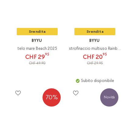
Svendita
Svendita
BYYU
BYYU
telo mare Beach 2025
strofinaccio multiuso Rainbow
95
95
CHF 29
CHF 20
CHF 49.90
CHF 29.95
Subito disponibile
70%
Novità