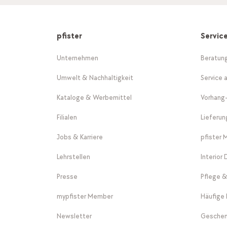
pfister
Servic
Unternehmen
Beratun
Umwelt & Nachhaltigkeit
Service 
Kataloge & Werbemittel
Vorhang
Filialen
Lieferu
Jobs & Karriere
pfister 
Lehrstellen
Interior
Presse
Pflege &
mypfister Member
Häufige 
Newsletter
Geschen