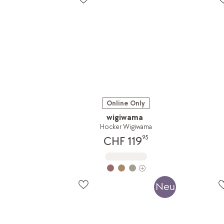
Online Only
wigiwama
Hocker Wigiwama
95
CHF 119
Neu