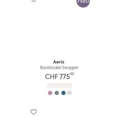
Neu
Aeris
Bürohocker Swopper
95
CHF 775