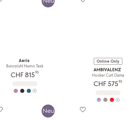
Neu
Aeris
Online Only
Bürostuhl Numo Task
AMBIVALENZ
95
CHF 815
Hocker Curt Dama
95
CHF 575
Neu