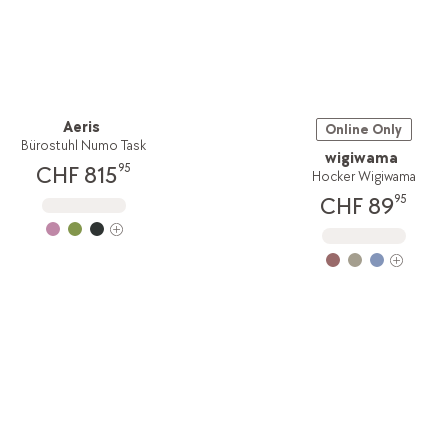
Aeris
Online Only
Bürostuhl Numo Task
wigiwama
95
CHF 815
Hocker Wigiwama
95
CHF 89