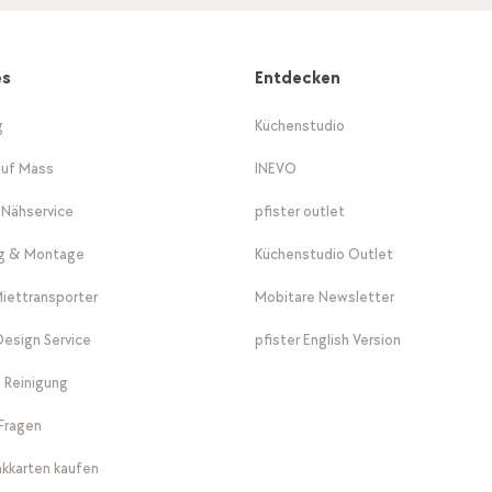
es
Entdecken
g
Küchenstudio
auf Mass
INEVO
-Nähservice
pfister outlet
ng & Montage
Küchenstudio Outlet
Miettransporter
Mobitare Newsletter
 Design Service
pfister English Version
 Reinigung
Fragen
kkarten kaufen