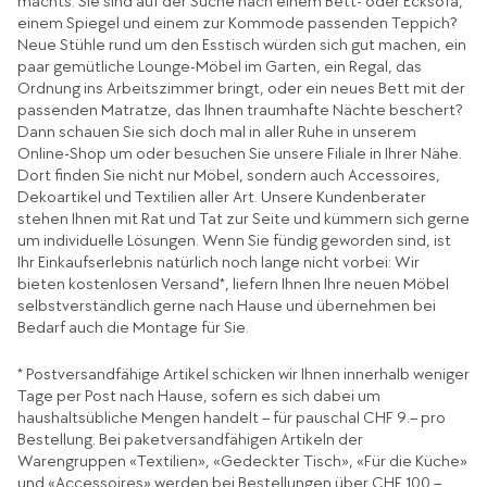
machts. Sie sind auf der Suche nach einem Bett- oder Ecksofa,
einem Spiegel und einem zur Kommode passenden Teppich?
Neue Stühle rund um den Esstisch würden sich gut machen, ein
paar gemütliche Lounge-Möbel im Garten, ein Regal, das
Ordnung ins Arbeitszimmer bringt, oder ein neues Bett mit der
passenden Matratze, das Ihnen traumhafte Nächte beschert?
Dann schauen Sie sich doch mal in aller Ruhe in unserem
Online-Shop um oder besuchen Sie unsere Filiale in Ihrer Nähe.
Dort finden Sie nicht nur Möbel, sondern auch Accessoires,
Dekoartikel und Textilien aller Art. Unsere Kundenberater
stehen Ihnen mit Rat und Tat zur Seite und kümmern sich gerne
um individuelle Lösungen. Wenn Sie fündig geworden sind, ist
Ihr Einkaufserlebnis natürlich noch lange nicht vorbei: Wir
bieten kostenlosen Versand*, liefern Ihnen Ihre neuen Möbel
selbstverständlich gerne nach Hause und übernehmen bei
Bedarf auch die Montage für Sie.
* Postversandfähige Artikel schicken wir Ihnen innerhalb weniger
Tage per Post nach Hause, sofern es sich dabei um
haushaltsübliche Mengen handelt – für pauschal CHF 9.– pro
Bestellung. Bei paketversandfähigen Artikeln der
Warengruppen «Textilien», «Gedeckter Tisch», «Für die Küche»
und «Accessoires» werden bei Bestellungen über CHF 100.–