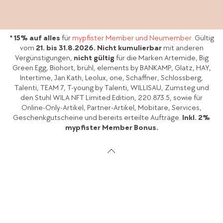
Jetzt entdecken
* 15% auf alles
für
mypfister Member und Neumember.
Gültig
vom
21. bis 31.8.2026.
Nicht kumulierbar
mit anderen
Vergünstigungen,
nicht gültig
für die Marken Artemide, Big
Green Egg, Biohort, brühl, elements by BANKAMP, Glatz, HAY,
Intertime, Jan Kath, Leolux, one, Schaffner, Schlossberg,
Talenti, TEAM 7, T-young by Talenti, WILLISAU, Zumsteg und
den Stuhl WILA NFT Limited Edition, 220.873.5, sowie für
Online-Only-Artikel, Partner-Artikel, Mobitare, Services,
Geschenkgutscheine und bereits erteilte Aufträge.
Inkl. 2%
mypfister Member Bonus.